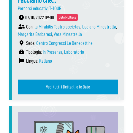
Facciamo che…
Percorsi educativi T-TOUR
07/10/2022 09:00
Date Multiple
Con:
la Mirabilis Teatro societas
,
Luciano Minestrella
,
Margarita Barbaresi
,
Vera Minestrella
Sede:
Centro Congressi Le Benedettine
Tipologia:
In Presenza
,
Laboratorio
Lingua:
Italiano
Vedi tutti i Dettagli e le Date