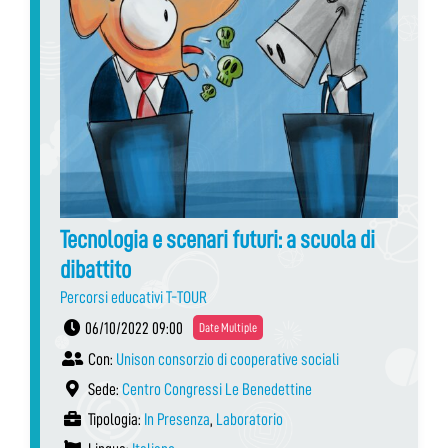
Tecnologia e scenari futuri: a scuola di
dibattito
Percorsi educativi T-TOUR
06/10/2022 09:00
Date Multiple
Con:
Unison consorzio di cooperative sociali
Sede:
Centro Congressi Le Benedettine
Tipologia:
In Presenza
,
Laboratorio