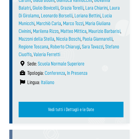
Cardini
,
Giada Budini
,
Gianluca Vannuccini
,
Giovanna
Balatri
,
Giulio Bovicelli
,
Grazia Torelli
,
Lara Chiarini
,
Laura
Di Girolamo
,
Leonardo Borselli
,
Loriana Bettini
,
Lucia
Municchi
,
Marchiò Carla
,
Marco Tozzi
,
Maria Giuliana
Civinini
,
Marilena Rizzo
,
Matteo Mittica
,
Maurizio Barbarisi
,
Mazzoni della Stella
,
Nicola Boschi
,
Paola Giannarelli
,
Regione Toscana
,
Roberto Chiarugi
,
Sara Tavazzi
,
Stefano
Ciuoffo
,
Valeria Ferretti
Sede:
Scuola Normale Superiore
Tipologia:
Conferenza
,
In Presenza
Lingua:
Italiano
Vedi tutti i Dettagli e le Date