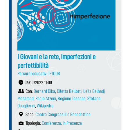
I Giovani e la rete, imperfezioni e
perfettibilità
Percorsi educativi T-TOUR
06/10/2022 11:00
Con:
Bernard Dika
,
Diletta Bellotti
,
Leila Belhadj
Mohamed
,
Paolo Atzeni
,
Regione Toscana
,
Stefano
Quaglierini
,
Wikipedro
Sede:
Centro Congressi Le Benedettine
Tipologia:
Conferenza
,
In Presenza