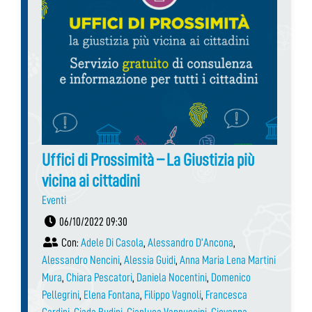
Uffici di Prossimità – La Giustizia più
vicina ai cittadini
Eventi
06/10/2022 09:30
Con:
Adele Di Casola
,
Alessandro D’Ancona
,
Alessandro Nencini
,
Alessia Guidi
,
Anna Maria Lena Martini
Mura
,
Chiara Pescatori
,
Daniela Nocentini
,
Domenico
Pellegrini
,
Elena Fontana
,
Filippo Vagnoli
,
Francesca