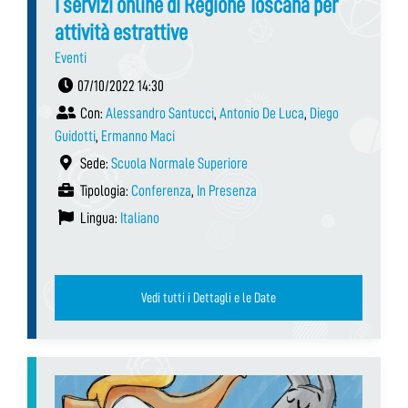
I servizi online di Regione Toscana per
attività estrattive
Eventi
07/10/2022 14:30
Con:
Alessandro Santucci
,
Antonio De Luca
,
Diego
Guidotti
,
Ermanno Maci
Sede:
Scuola Normale Superiore
Tipologia:
Conferenza
,
In Presenza
Lingua:
Italiano
Vedi tutti i Dettagli e le Date