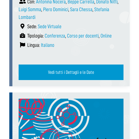
Con:
Antonina Nocera
,
Beppe Carrella
,
Donato Nitti
,
Luigi Somma
,
Piero Dominici
,
Sara Chessa
,
Stefania
Lombardi
Sede:
Sede Virtuale
Tipologia:
Conferenza
,
Corso per docenti
,
Online
Lingua:
Italiano
Vedi tutti i Dettagli e le Date