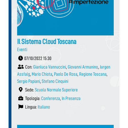
Il Sistema Cloud Toscana
Eventi
07/10/2022 15:30
Con:
Gianluca Vannuccini
,
Giovanni Armanino
,
Jurgen
Assfalg
,
Mario Chiota
,
Paolo De Rosa
,
Regione Toscana
,
Sergio Papiani
,
Stefano Cinquini
Sede:
Scuola Normale Superiore
Tipologia:
Conferenza
,
In Presenza
Lingua:
Italiano