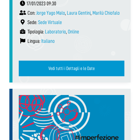
17/01/2023 09:30
Con:
Jorge Yago Malo
,
Laura Gentini
,
Marilù Chiofalo
Sede:
Sede Virtuale
Tipologia:
Laboratorio
,
Online
Lingua:
Italiano
Vedi tutti i Dettagli e le Date