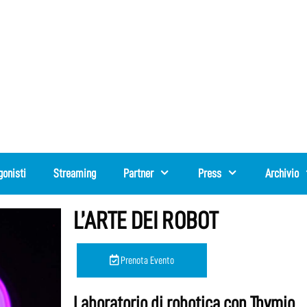
gonisti
Streaming
Partner
Press
Archivio
L’ARTE DEI ROBOT
Prenota Evento
Laboratorio di robotica con Thymio